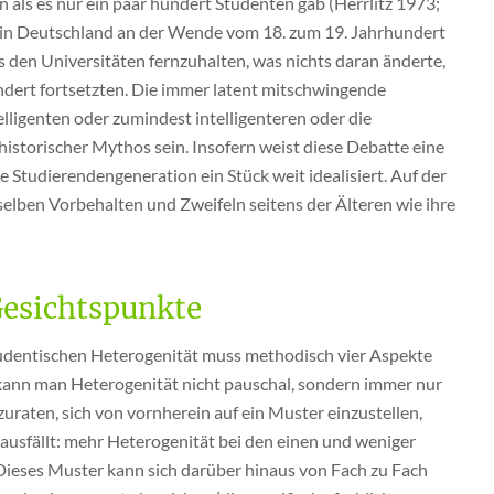
als es nur ein paar hundert Studenten gab (Herrlitz 1973;
e in Deutschland an der Wende vom 18. zum 19. Jahrhundert
s den Universitäten fernzuhalten, was nichts daran änderte,
undert fortsetzten. Die immer latent mitschwingende
lligenten oder zumindest intelligenteren oder die
historischer Mythos sein. Insofern weist diese Debatte eine
re Studierendengeneration ein Stück weit idealisiert. Auf der
selben Vorbehalten und Zweifeln seitens der Älteren wie ihre
Gesichtspunkte
tudentischen Heterogenität muss methodisch vier Aspekte
 kann man Heterogenität nicht pauschal, sondern immer nur
raten, sich von vornherein auf ein Muster einzustellen,
ausfällt: mehr Heterogenität bei den einen und weniger
 Dieses Muster kann sich darüber hinaus von Fach zu Fach