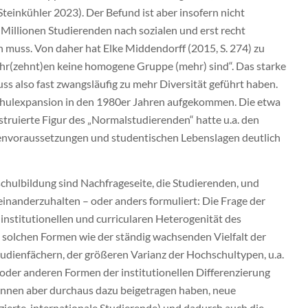
inkühler 2023). Der Befund ist aber insofern nicht
 Millionen Studierenden nach sozialen und erst recht
muss. Von daher hat Elke Middendorff (2015, S. 274) zu
ahr(zehnt)en keine homogene Gruppe (mehr) sind“. Das starke
 also fast zwangsläufig zu mehr Diversität geführt haben.
schulexpansion in den 1980er Jahren aufgekommen. Die etwa
truierte Figur des „Normalstudierenden“ hatte u.a. den
dienvoraussetzungen und studentischen Lebenslagen deutlich
hulbildung sind Nachfrageseite, die Studierenden, und
inanderzuhalten – oder anders formuliert: Die Frage der
nstitutionellen und curricularen Heterogenität des
 solchen Formen wie der ständig wachsenden Vielfalt der
udienfächern, der größeren Varianz der Hochschultypen, u.a.
 oder anderen Formen der institutionellen Differenzierung
 können aber durchaus dazu beigetragen haben, neue
zierte, internationale Studierende) und dadurch auch die