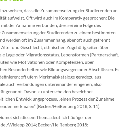
f hinzuweisen, dass die Zusammensetzung der Studierenden an
tät aufweist. Oft wird auch im Komparativ gesprochen: Die
mit der Annahme verbunden, dies sei eine Folge des
die Zusammensetzung der Studierenden zu einem bestimmten
 und werden oft im Zusammenhang, aber oft auch getrennt
 Alter und Geschlecht, ethnischen Zugehörigkeiten über
iale Lage oder Migrationsstatus, Lebensformen (Partnerschaft,
tributen wie Motivationen oder Kompetenzen, über
schen Besonderheiten wie Bildungswegen oder Abschlüssen. Es
definieren; oft ufern Merkmalskataloge geradezu aus
ale auch Verbindungen untereinander eingehen, also
ität genannt. Davon zu unterscheiden bezeichnet
eitlichen Entwicklungsprozess, „einen Prozess der Zunahme
erendenmerkmalen“ (Becker/Heißenberg 2018, S. 11).
widmet sich diesem Thema, deutlich häufiger der
Seidel/Wielepp 2014; Becker/Heißenberg 2018;