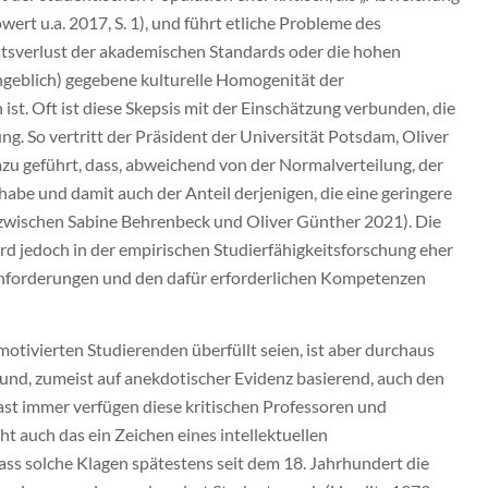
rt u.a. 2017, S. 1), und führt etliche Probleme des
ätsverlust der akademischen Standards oder die hohen
ngeblich) gegebene kulturelle Homogenität der
st. Oft ist diese Skepsis mit der Einschätzung verbunden, die
g. So vertritt der Präsident der Universität Potsdam, Oliver
azu geführt, dass, abweichend von der Normalverteilung, der
be und damit auch der Anteil derjenigen, die eine geringere
 zwischen Sabine Behrenbeck und Oliver Günther 2021). Die
ird jedoch in der empirischen Studierfähigkeitsforschung eher
nanforderungen und den dafür erforderlichen Kompetenzen
tivierten Studierenden überfüllt seien, ist aber durchaus
t und, zumeist auf anekdotischer Evidenz basierend, auch den
st immer verfügen diese kritischen Professoren und
ht auch das ein Zeichen eines intellektuellen
ss solche Klagen spätestens seit dem 18. Jahrhundert die