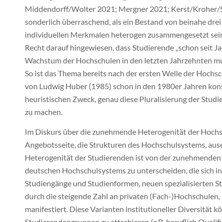
Middendorff/Wolter 2021; Mergner 2021; Kerst/Kroher/Ste
sonderlich überraschend, als ein Bestand von beinahe drei
individuellen Merkmalen heterogen zusammengesetzt sein 
Recht darauf hingewiesen, dass Studierende „schon seit J
Wachstum der Hochschulen in den letzten Jahrzehnten muss
So ist das Thema bereits nach der ersten Welle der Hoch
von Ludwig Huber (1985) schon in den 1980er Jahren kons
heuristischen Zweck, genau diese Pluralisierung der Stu
zu machen.
Im Diskurs über die zunehmende Heterogenität der Hochsc
Angebotsseite, die Strukturen des Hochschulsystems, ause
Heterogenität der Studierenden ist von der zunehmenden i
deutschen Hochschulsystems zu unterscheiden, die sich in
Studiengänge und Studienformen, neuen spezialisierten St
durch die steigende Zahl an privaten (Fach-)Hochschulen,
manifestiert. Diese Varianten institutioneller Diversität
Studierendengruppen zu attrahieren (z.B. beruflich Qualifi