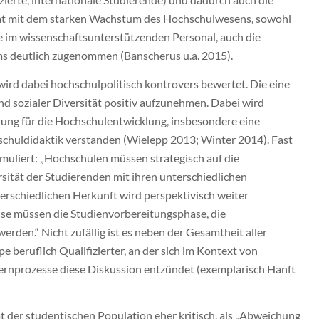
hat mit dem starken Wachstum des Hochschulwesens, sowohl
e im wissenschaftsunterstützenden Personal, auch die
ems deutlich zugenommen (Banscherus u.a. 2015).
rd dabei hochschulpolitisch kontrovers bewertet. Die eine
und sozialer Diversität positiv aufzunehmen. Dabei wird
rung für die Hochschulentwicklung, insbesondere eine
schuldidaktik verstanden (Wielepp 2013; Winter 2014). Fast
rmuliert: „Hochschulen müssen strategisch auf die
sität der Studierenden mit ihren unterschiedlichen
erschiedlichen Herkunft wird perspektivisch weiter
sse müssen die Studienvorbereitungsphase, die
rden.“ Nicht zufällig ist es neben der Gesamtheit aller
 beruflich Qualifizierter, an der sich im Kontext von
Lernprozesse diese Diskussion entzündet (exemplarisch Hanft
 der studentischen Population eher kritisch, als „Abweichung