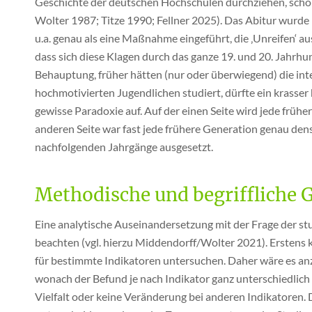
Geschichte der deutschen Hochschulen durchziehen, schon 
Wolter 1987; Titze 1990; Fellner 2025). Das Abitur wurd
u.a. genau als eine Maßnahme eingeführt, die ‚Unreifen‘ au
dass sich diese Klagen durch das ganze 19. und 20. Jahrh
Behauptung, früher hätten (nur oder überwiegend) die inte
hochmotivierten Jugendlichen studiert, dürfte ein krasser 
gewisse Paradoxie auf. Auf der einen Seite wird jede frühe
anderen Seite war fast jede frühere Generation genau den
nachfolgenden Jahrgänge ausgesetzt.
Methodische und begriffliche 
Eine analytische Auseinandersetzung mit der Frage der s
beachten (vgl. hierzu Middendorff/Wolter 2021). Erstens
für bestimmte Indikatoren untersuchen. Daher wäre es anzu
wonach der Befund je nach Indikator ganz unterschiedlich 
Vielfalt oder keine Veränderung bei anderen Indikatoren.