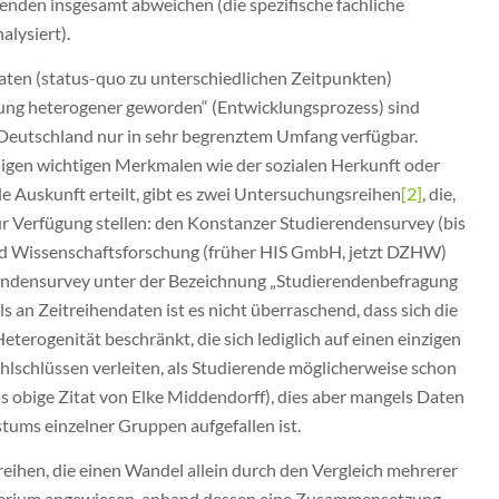
nden insgesamt abweichen (die spezifische fachliche
alysiert).
aten (status-quo zu unterschiedlichen Zeitpunkten)
zung heterogener geworden“ (Entwicklungsprozess) sind
n Deutschland nur in sehr begrenztem Umfang verfügbar.
inigen wichtigen Merkmalen wie der sozialen Herkunft oder
e Auskunft erteilt, gibt es zwei Untersuchungsreihen
[2]
, die,
r Verfügung stellen: den Konstanzer Studierendensurvey (bis
d Wissenschaftsforschung (früher HIS GmbH, jetzt DZHW)
rendensurvey unter der Bezeichnung „Studierendenbefragung
an Zeitreihendaten ist es nicht überraschend, dass sich die
terogenität beschränkt, die sich lediglich auf einen einzigen
ehlschlüssen verleiten, als Studierende möglicherweise schon
 obige Zitat von Elke Middendorff), dies aber mangels Daten
stums einzelner Gruppen aufgefallen ist.
reihen, die einen Wandel allein durch den Vergleich mehrerer
iterium angewiesen, anhand dessen eine Zusammensetzung