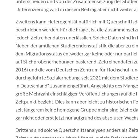
unterscheiden und von der Zusammensetzung der Studiere
Differenzierung wird in diesem Beitrag aber nicht weiter an
Zweitens kann Heterogenität natürlich mit Querschnittsd
beschrieben werden. Für die Frage „Ist die Zusammenset
jedoch Zeitreihendaten unerlässlich. Solche Daten sind i
Neben der amtlichen Studierendenstatistik, die aber zu e
dem Migrationsstatus entweder gar keine oder nur partiell
auf Stichprobenerhebungen basierend, Zeitreihendaten zu
2016) und die vom Deutschen Zentrum für Hochschul- un
durchgeführte Sozialerhebung, seit 2021 mit dem Studie
in Deutschland“ zusammengeführt. Angesichts des Mangels 
große Mehrzahl einschlägiger Veröffentlichungen auf die He
Zeitpunkt bezieht. Dies kann aber leicht zu historischen F
seit längerem keine homogene Gruppe mehr sind (siehe das
gar nicht oder erst jetzt nur aufgrund des absoluten Wach
Drittens sind solche Querschnittsanalysen anders als Zeit
Zeitpunkte veranschaulichen können, auf ein Referenzkr