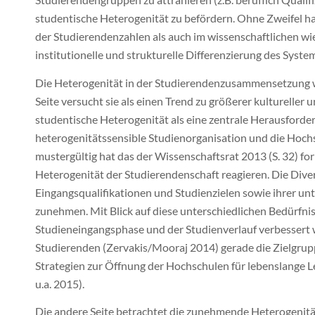
studentische Heterogenität zu befördern. Ohne Zweifel 
der Studierendenzahlen als auch im wissenschaftlichen wi
institutionelle und strukturelle Differenzierung des Syst
Die Heterogenität in der Studierendenzusammensetzung wi
Seite versucht sie als einen Trend zu größerer kultureller 
studentische Heterogenität als eine zentrale Herausforde
heterogenitätssensible Studienorganisation und die Hoch
mustergültig hat das der Wissenschaftsrat 2013 (S. 32) fo
Heterogenität der Studierendenschaft reagieren. Die Diver
Eingangsqualifikationen und Studienzielen sowie ihrer unt
zunehmen. Mit Blick auf diese unterschiedlichen Bedürfni
Studieneingangsphase und der Studienverlauf verbessert we
Studierenden (Zervakis/Mooraj 2014) gerade die Zielgruppe
Strategien zur Öffnung der Hochschulen für lebenslange 
u.a. 2015).
Die andere Seite betrachtet die zunehmende Heterogenität