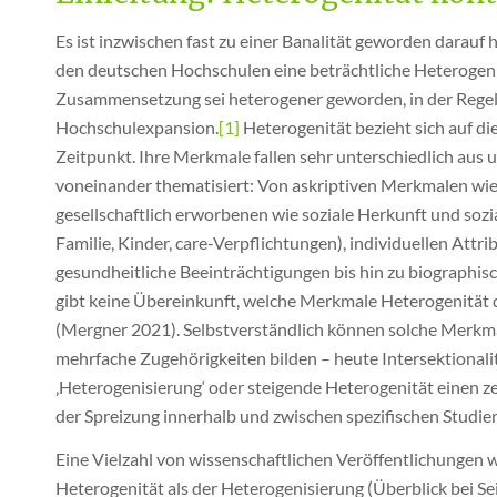
Es ist inzwischen fast zu einer Banalität geworden darau
den deutschen Hochschulen eine beträchtliche Heterogeni
Zusammensetzung sei heterogener geworden, in der Regel 
Hochschulexpansion.
[1]
Heterogenität bezieht sich auf 
Zeitpunkt. Ihre Merkmale fallen sehr unterschiedlich aus
voneinander thematisiert: Von askriptiven Merkmalen wie
gesellschaftlich erworbenen wie soziale Herkunft und soz
Familie, Kinder, care-Verpflichtungen), individuellen At
gesundheitliche Beeinträchtigungen bis hin zu biographi
gibt keine Übereinkunft, welche Merkmale Heterogenität 
(Mergner 2021). Selbstverständlich können solche Merkm
mehrfache Zugehörigkeiten bilden – heute Intersektional
‚Heterogenisierung‘ oder steigende Heterogenität einen z
der Spreizung innerhalb und zwischen spezifischen Studi
Eine Vielzahl von wissenschaftlichen Veröffentlichungen 
Heterogenität als der Heterogenisierung (Überblick bei 