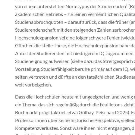
von einem unterstellten Normtypus der Studierenden“ (Röwe
akademischen Betriebs – z.B. einen vermeintlichen Qualit
Studienabbruchquoten – darauf zurück, dass die früher (a
Studierendenschaft mit den steigenden Zahlen zerbrochen i
Hochschulexpansion sei eine folgenschwere Fehlentwicklun
Günther, die steile These, die Hochschulexpansion habe d
Anteil der Studierenden mit niedrigerem IQ zugenommen ha
Studieneignung aufweisen (siehe dazu das Streitgespräch
Vorstellung, Studierfähigkeit beruhe primär auf dem IQ, w
selten vertreten und dürfte an den tatsächlichen Studie
weit vorbeigehen.
Dass die Hochschulen heute mit ungeeigneten und wenig mo
ein Thema, das sich regelmäßig durch die Feuilletons zieh
Buchmarkt prägt (aktuell etwa Gülbay-Peischard 2025). Fa
Professorinnen über keine historische Perspektive, vielleic
Kompetenzverlustes. Sonst wäre ihnen nicht entgangen, da