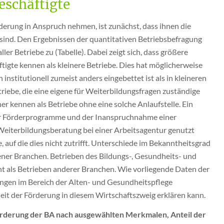
eschäftigte
derung in Anspruch nehmen, ist zunächst, dass ihnen die
ind. Den Ergebnissen der quantitativen Betriebsbefragung
ller Betriebe zu (Tabelle). Dabei zeigt sich, dass größere
tigte kennen als kleinere Betriebe. Dies hat möglicherweise
institutionell zumeist anders eingebettet ist als in kleineren
triebe, die eine eigene für Weiterbildungsfragen zuständige
r kennen als Betriebe ohne eine solche Anlaufstelle. Ein
r Förderprogramme und der Inanspruchnahme einer
Weiterbildungsberatung bei einer Arbeitsagentur genutzt
, auf die dies nicht zutrifft. Unterschiede im Bekanntheitsgrad
dener Branchen. Betrieben des Bildungs-, Gesundheits- und
t als Betrieben anderer Branchen. Wie vorliegende Daten der
dungen im Bereich der Alten- und Gesundheitspflege
eit der Förderung in diesem Wirtschaftszweig erklären kann.
örderung der BA nach ausgewählten Merkmalen, Anteil der