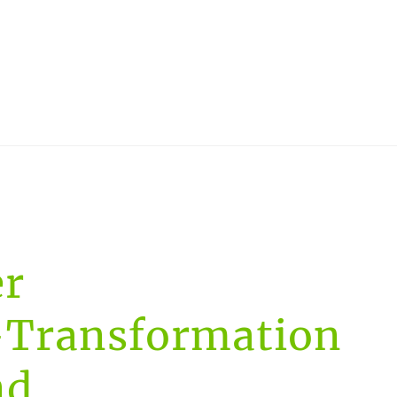
er
-Transformation
nd