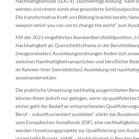
Nachhaltigkeitsziel (SDG 4) „Hochwertige Bildung“ kann da
werden und nimmt somit eine gesonderte Schlüsselpositio
Die transformative Kraft von Bildung brachte bereits Ne
weapon which you can use to change the world“ zum Ausd
Mit der 2021 eingeführten Standardberufsbildposition „Um
Nachhaltigkeit als Querschnittsthema in der Berufsbildung
(neugeordneten) Ausbildungsordnungen finden sich sowo
zwischen Nachhaltigkeitsansprüchen und beruflicher Realit
im Rahmen ihrer (betrieblichen) Ausbildung mit nachhalti
auseinandersetzen.
Die praktische Umsetzung nachhaltig ausgerichteten Ber
können ihnen jedoch nur gelingen, wenn sie qualifiziertes 
einher geht der Bedarf an entsprechenden Qualifizierung
Beruf – zukunftsorientiert ausbilden“ stärkt das Bundesm
vom Europäischen Sozialfonds (ESF), eine nachhaltigkeitsor
werden Umsetzungsprojekte zur Qualifizierung von Ausbi
vorgestellte Projekt „NiME – Nachhaltigkeit in Berufen der