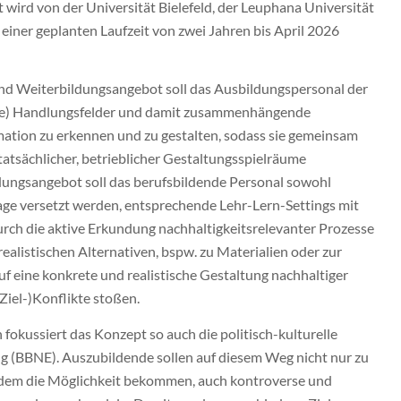
 wird von der Universität Bielefeld, der Leuphana Universität
 einer geplanten Laufzeit von zwei Jahren bis April 2026
 und Weiterbildungsangebot soll das Ausbildungspersonal der
iche) Handlungsfelder und damit zusammenhängende
mation zu erkennen und zu gestalten, sodass sie gemeinsam
tatsächlicher, betrieblicher Gestaltungsspielräume
dungsangebot soll das berufsbildende Personal sowohl
 Lage versetzt werden, entsprechende Lehr-Lern-Settings mit
urch die aktive Erkundung nachhaltigkeitsrelevanter Prozesse
ealistischen Alternativen, bspw. zu Materialien oder zur
auf eine konkrete und realistische Gestaltung nachhaltiger
Ziel-)Konflikte stoßen.
okussiert das Konzept so auch die politisch-kulturelle
g (BBNE). Auszubildende sollen auf diesem Weg nicht nur zu
udem die Möglichkeit bekommen, auch kontroverse und