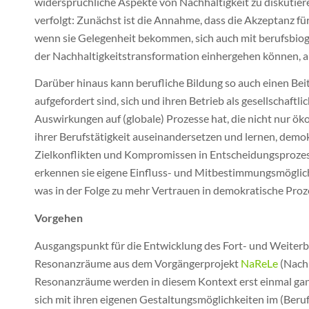
widersprüchliche Aspekte von Nachhaltigkeit zu diskutie
verfolgt: Zunächst ist die Annahme, dass die Akzeptanz f
wenn sie Gelegenheit bekommen, sich auch mit berufsbiog
der Nachhaltigkeitstransformation einhergehen können, 
Darüber hinaus kann berufliche Bildung so auch einen Beit
aufgefordert sind, sich und ihren Betrieb als gesellschaftl
Auswirkungen auf (globale) Prozesse hat, die nicht nur ök
ihrer Berufstätigkeit auseinandersetzen und lernen, demokr
Zielkonflikten und Kompromissen in Entscheidungsprozess
erkennen sie eigene Einfluss- und Mitbestimmungsmöglichk
was in der Folge zu mehr Vertrauen in demokratische Prozes
Vorgehen
Ausgangspunkt für die Entwicklung des Fort- und Weiterb
Resonanzräume aus dem Vorgängerprojekt
NaReLe
(Nachh
Resonanzräume werden in diesem Kontext erst einmal ganz
sich mit ihren eigenen Gestaltungsmöglichkeiten im (Beruf