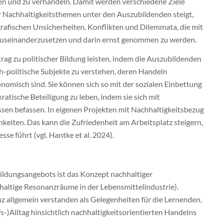
ren und zu verhandeln. Damit werden verschiedene Ziele
ür Nachhaltigkeitsthemen unter den Auszubildenden steigt,
rafischen Unsicherheiten, Konflikten und Dilemmata, die mit
auseinanderzusetzen und darin ernst genommen zu werden.
rag zu politischer Bildung leisten, indem die Auszubildenden
ich-politische Subjekte zu verstehen, deren Handeln
onomisch sind. Sie können sich so mit der sozialen Einbettung
atische Beteiligung zu leben, indem sie sich mit
en befassen. In eigenen Projekten mit Nachhaltigkeitsbezug
eiten. Das kann die Zufriedenheit am Arbeitsplatz steigern,
se führt (vgl. Hantke et al. 2024).
ildungsangebots ist das Konzept nachhaltiger
altige Resonanzräume in der Lebensmittelindustrie).
 allgemein verstanden als Gelegenheiten für die Lernenden,
s-)Alltag hinsichtlich nachhaltigkeitsorientierten Handelns