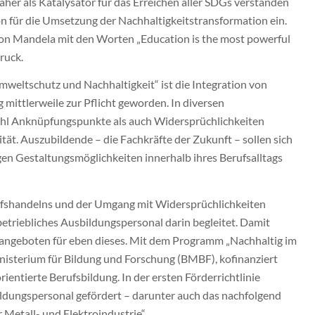
her als Katalysator für das Erreichen aller SDGs verstanden
n für die Umsetzung der Nachhaltigkeitstransformation ein.
lson Mandela mit den Worten „Education is the most powerful
ruck.
weltschutz und Nachhaltigkeit“ ist die Integration von
 mittlerweile zur Pflicht geworden. In diversen
hl Anknüpfungspunkte als auch Widersprüchlichkeiten
ät. Auszubildende – die Fachkräfte der Zukunft – sollen sich
gen Gestaltungsmöglichkeiten innerhalb ihres Berufsalltags
ufshandelns und der Umgang mit Widersprüchlichkeiten
betriebliches Ausbildungspersonal darin begleitet. Damit
sangeboten für eben dieses. Mit dem Programm „Nachhaltig im
inisterium für Bildung und Forschung (BMBF), kofinanziert
ientierte Berufsbildung. In der ersten Förderrichtlinie
ldungspersonal gefördert – darunter auch das nachfolgend
 Metall- und Elektroindustrie“.