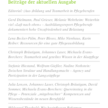
Beiträge der aktuellen Ausgabe
Editorial: (Aus-)bildung und Teamarbeit in Pflegeberufen
Gerd Dielmann, Paul Grieser, Melanie Wehrheim: Weiterhin
viel »Luft nach oben« – Ausbildungsreport Pflegeberufe
dokumentiert hohe Unzufriedenheit und Belastung
Lena Becker-Pülm, Peter Bleses, Mike Nienhaus, Karin
Reiber: Ressourcen für eine gute Pflegeausbildung
Christoph Bräutigam, Johannes Laser, Michaela Evans-
Borchers: Teamarbeit und geteiltes Wissen in der Akutpflege
Stefanie Hiestand, Wolfram Gießler, Nadine Nothstein:
Zwischen Struktur und Handlungsmacht – Agency und
Partizipation in der Langzeitpflege
Julia Lenzen, Johannes Laser, Christoph Bräutigam, David
Sommer, Michaela Evans-Borchers: Quereinstieg in die
Pflege – Potenziale „mitgebrachter“ Kompetenzen und
Wissensbestände im neuen Berufsfeld
Hildegard Theobald: Wie beeinflussen Reformen