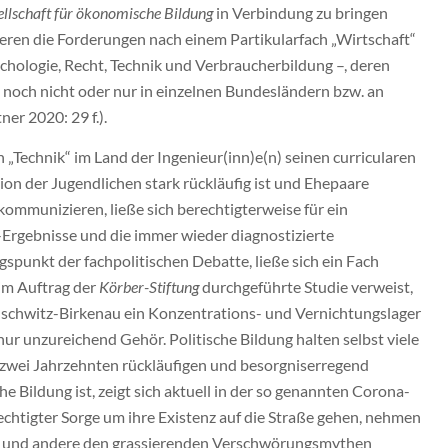
llschaft für ökonomische Bildung
in Verbindung zu bringen
isieren die Forderungen nach einem Partikularfach „Wirtschaft“
chologie, Recht, Technik und Verbraucherbildung –, deren
g noch nicht oder nur in einzelnen Bundesländern bzw. an
er 2020: 29 f.).
 „Technik“ im Land der Ingenieur(inn)e(n) seinen curricularen
on der Jugendlichen stark rückläufig ist und Ehepaare
ommunizieren, ließe sich berechtigterweise für ein
Ergebnisse und die immer wieder diagnostizierte
unkt der fachpolitischen Debatte, ließe sich ein Fach
 im Auftrag der
Körber-Stiftung
durchgeführte Studie verweist,
Auschwitz-Birkenau ein Konzentrations- und Vernichtungslager
 nur unzureichend Gehör. Politische Bildung halten selbst viele
it zwei Jahrzehnten rückläufigen und besorgniserregend
he Bildung ist, zeigt sich aktuell in der so genannten Corona-
chtigter Sorge um ihre Existenz auf die Straße gehen, nehmen
n und andere den grassierenden Verschwörungsmythen