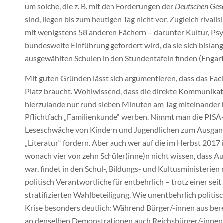
um solche, die z. B. mit den Forderungen der
Deutschen Gese
sind, liegen bis zum heutigen Tag nicht vor. Zugleich rival
mit wenigstens 58 anderen Fächern – darunter Kultur, Psy
bundesweite Einführung gefordert wird, da sie sich bislan
ausgewählten Schulen in den Stundentafeln finden (Engartn
Mit guten Gründen lässt sich argumentieren, dass das Fach
Platz braucht. Wohlwissend, dass die direkte Kommunikati
hierzulande nur rund sieben Minuten am Tag miteinander k
Pflichtfach „Familienkunde“ werben. Nimmt man die PISA-
Leseschwäche von Kindern und Jugendlichen zum Ausgangsp
„Literatur“ fordern. Aber auch wer auf die im Herbst 2017
wonach vier von zehn Schüler(inne)n nicht wissen, dass 
war, findet in den Schul-, Bildungs- und Kultusministerien
politisch Verantwortliche für entbehrlich – trotz einer se
stratifizierten Wahlbeteiligung. Wie unentbehrlich politisc
Krise besonders deutlich: Während Bürger/-innen aus bere
an denselben Demonstrationen auch Reichsbürger/-inne