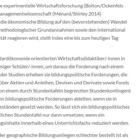
ie experimentelle Wirtschaftsforschung (Bolton/Ockenfels
 Managementwissenschaft (Ménard/Shirley 2014)
die ökonomische Bildung auf den (bevorstehenden) Wandel
 methodologischer Grundannahmen sowie den international
ät reagieren wird, stellt indes eine bis zum heutigen Tag
ndardökonomie orientierten Wirtschaftsdidaktiker/-innen in
siger Schüler/-innen, um daraus die Forderung nach einem
ider Studien erheben sie bildungspolitische Forderungen, die
über Aktien und Anleihen, Devisen und Derivate sowie Fonds
on einem durch Stundentafeln begrenzten Stundenkontingent
nn bildungspolitische Forderungen ableiten, wenn sie in
tänden gesetzt werden. So lässt sich ein bildungspolitisches
dlichen Stundentafel nur dann umsetzen, wenn ein
gsinhalte innerhalb eines Unterrichtsfachs reduziert werden.
der geographische Bildungsanliegen schlechter bestellt ist als