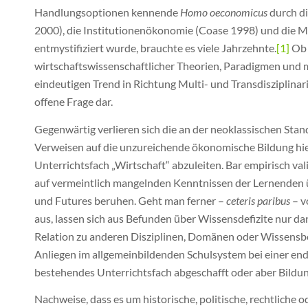
Handlungsoptionen kennende
Homo oeconomicus
durch d
2000), die Institutionenökonomie (Coase 1998) und die
entmystifiziert wurde, brauchte es viele Jahrzehnte.
[1]
Ob 
wirtschaftswissenschaftlicher Theorien, Paradigmen und
eindeutigen Trend in Richtung Multi- und Transdisziplinarit
offene Frage dar.
Gegenwärtig verlieren sich die an der neoklassischen Sta
Verweisen auf die unzureichende ökonomische Bildung hie
Unterrichtsfach „Wirtschaft“ abzuleiten. Bar empirisch val
auf vermeintlich mangelnden Kenntnissen der Lernenden 
und Futures beruhen. Geht man ferner –
ceteris paribus
– v
aus, lassen sich aus Befunden über Wissensdefizite nur da
Relation zu anderen Disziplinen, Domänen oder Wissensbes
Anliegen im allgemeinbildenden Schulsystem bei einer en
bestehendes Unterrichtsfach abgeschafft oder aber Bildun
Nachweise, dass es um historische, politische, rechtliche o