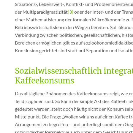
Situations-, Lebenswelt-, Konflikt- und Problemorientier
der Multiparadigmatizität
[3]
oder der Inter- und der Transd
einer Mathematisierung der formalen Mikroökonomie zu fü
Betriebswirtschaftslehre den Weg zu bereiten: Soll ökonom
Verbindung zwischen politischen, gesellschaftlichen, his
Bereichen ermöglichen, gilt es auf sozioökonomiedidaktisc
Konklusion gerichtet sind statt auf Separation und Isolati
Sozialwissenschaftlich integra
Kaffeekonsums
Das alltägliche Phänomen des Kaffeekonsums zeigt, wie e
Teildisziplinen sind: So kann der simple Akt des Kaffeetri
gedeutet werden, steht doch häufig nicht der Konsum se
Mittelpunkt. Die Frage „Wollen wir uns auf einen Kaffee tr
Arrangement zu begreifen – und unterliegt somit dem Geg
soziologischer Perspektive auch unter dem Gesichtspunkt