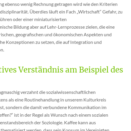
ung ebenso wenig Rechnung getragen wird wie den Kriterien
isziplinarität. Überdies läuft ein Fach „Wirtschaft“ Gefahr, zu
hren oder einer miniaturisierten
ische Bildung aber auf Lehr-Lernprozesse zielen, die eine
torischen, geografischen und ökonomischen Aspekten und
he Konzeptionen zu setzen, die auf Integration und
on.
tives Verständnis am Beispiel des
ngmaschig verzahnt die sozialwissenschaftlichen
nkens als eine Routinehandlung in unserem Kulturkreis
lbst, sondern die damit verbundene Kommunikation im
effen?“ ist in der Regel als Wunsch nach einem sozialen
enstandsbereich der Soziologie. Kaffee kann aus
 thematisiert werden, dass sein Konsum im Vereinigten