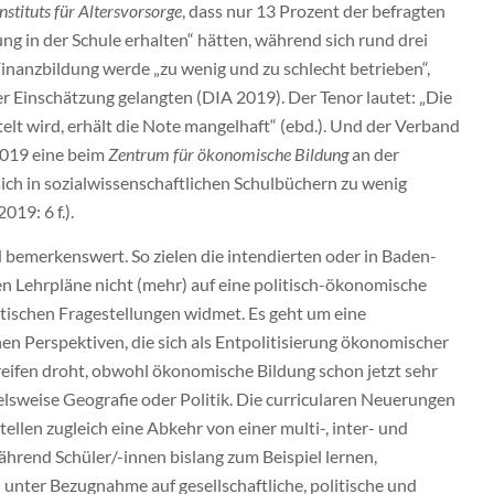
nstituts für Altersvorsorge
, dass nur 13 Prozent der befragten
g in der Schule erhalten“ hätten, während sich rund drei
Finanzbildung werde „zu wenig und zu schlecht betrieben“,
r Einschätzung gelangten (DIA 2019). Der Tenor lautet: „Die
elt wird, erhält die Note mangelhaft“ (ebd.). Und der Verband
2019 eine beim
Zentrum für ökonomische Bildung
an der
ich in sozialwissenschaftlichen Schulbüchern zu wenig
19: 6 f.).
d bemerkenswert. So zielen die intendierten oder in Baden-
n Lehrpläne nicht (mehr) auf eine politisch-ökonomische
olitischen Fragestellungen widmet. Es geht um eine
n Perspektiven, die sich als Entpolitisierung ökonomischer
reifen droht, obwohl ökonomische Bildung schon jetzt sehr
ielsweise Geografie oder Politik. Die curricularen Neuerungen
ellen zugleich eine Abkehr von einer multi-, inter- und
ährend Schüler/-innen bislang zum Beispiel lernen,
n unter Bezugnahme auf gesellschaftliche, politische und