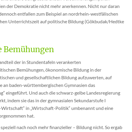
ipien der Demokratie nicht mehr anerkennen. Nicht nur daran
d dennoch entfallen zum Beispiel an nordrhein-westfälischen
hen Unterrichtszeit auf politische Bildung (Gökbudak/Hedtke
che Bemühungen
ndteil der in Stundentafeln verankerten
politischen Bemühungen, ökonomische Bildung in der
ischen und gesellschaftlichen Bildung aufzuwerten, auf
de an baden-württembergischen Gymnasien das
ng“ eingeführt. Und auch die schwarz-gelbe Landesregierung
t, indem sie das in der gymnasialen Sekundarstufe I
-Wirtschaft“ in „Wirtschaft-Politik“ umbenannt und eine
vorgenommen hat.
eziell nach noch mehr finanzieller – Bildung nicht. So ergab