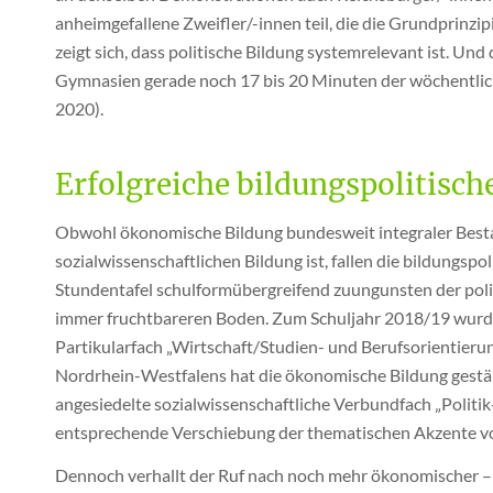
anheimgefallene Zweifler/-innen teil, die die Grundprinz
zeigt sich, dass politische Bildung systemrelevant ist. Un
Gymnasien gerade noch 17 bis 20 Minuten der wöchentlic
2020).
Erfolgreiche bildungspolitis
Obwohl ökonomische Bildung bundesweit integraler Besta
sozialwissenschaftlichen Bildung ist, fallen die bildungs
Stundentafel schulformübergreifend zuungunsten der polit
immer fruchtbareren Boden. Zum Schuljahr 2018/19 wur
Partikularfach „Wirtschaft/Studien- und Berufsorientieru
Nordrhein-Westfalens hat die ökonomische Bildung gestärk
angesiedelte sozialwissenschaftliche Verbundfach „Politik
entsprechende Verschiebung der thematischen Akzente 
Dennoch verhallt der Ruf nach noch mehr ökonomischer – sp